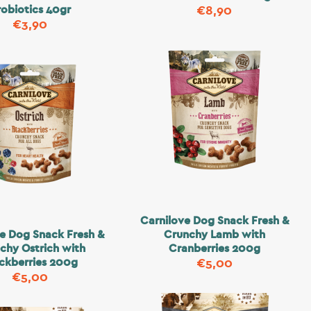
robiotics 40gr
€
8,90
€
3,90
Carnilove Dog Snack Fresh &
e Dog Snack Fresh &
Crunchy Lamb with
chy Ostrich with
Cranberries 200g
ckberries 200g
€
5,00
€
5,00