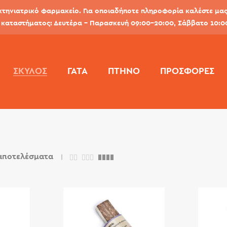
κτηνιατρικό φαρμακείο. Για οποιαδήποτε πληροφορία καλέστε μας 
καταστήματος: Δευτέρα - Παρασκευή 09:00-20:00, Σάββατο 10:0
ΣΚΎΛΟΣ
ΓΆΤΑ
ΠΤΗΝΌ
ΠΡΟΣΦΟΡΕΣ
 αποτελέσματα