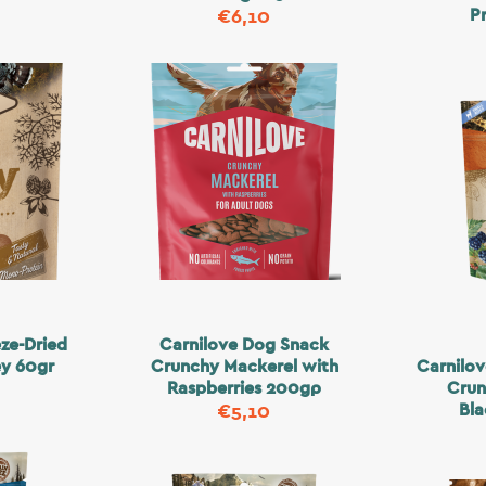
P
€
6,10
ze-Dried
Carnilove Dog Snack
ey 60gr
Crunchy Mackerel with
Carnilov
Raspberries 200gρ
Crun
Bla
€
5,10