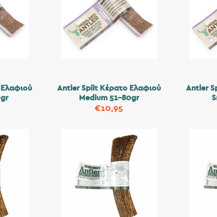
ο Ελαφιού
Antler Split Κέρατο Ελαφιού
Antler S
0gr
Medium 51-80gr
S
€
10,95