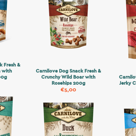
k Fresh &
 with
Carnilove Dog Snack Fresh &
00g
Crunchy Wild Boar with
Carnil
Rosehips 200g
Jerky 
€
5,00