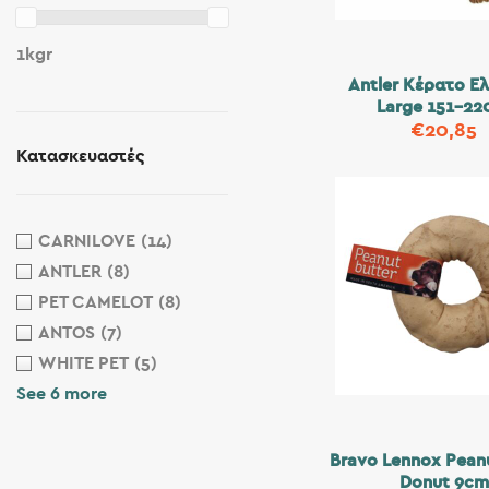
1kgr
Antler Κέρατο Ε
Large 151-22
€
20,85
Κατασκευαστές
CARNILOVE
(14)
ANTLER
(8)
PET CAMELOT
(8)
ANTOS
(7)
WHITE PET
(5)
See 6 more
Bravo Lennox Peanu
Donut 9c