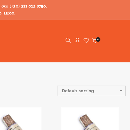
στο (+30) 211 012 8750.
0-15:00.
0
Default sorting