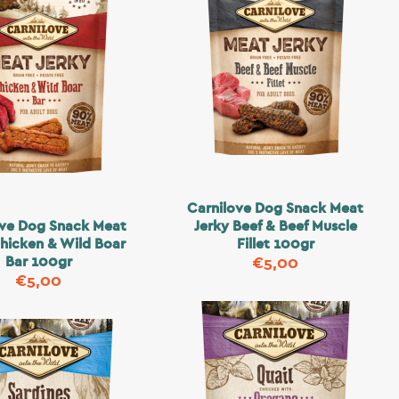
Carnilove Dog Snack Meat
ove Dog Snack Meat
Jerky Beef & Beef Muscle
Chicken & Wild Boar
Fillet 100gr
Bar 100gr
€
5,00
€
5,00