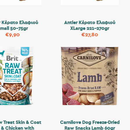
r Κέρατο Ελαφιού
Antler Κέρατο Ελαφιού
mall 50-75gr
XLarge 221-270gr
€
9,90
€
27,80
w Treat Skin & Coat
Carnilove Dog Freeze-Dried
h & Chicken with
Raw Snacks Lamb 60gr