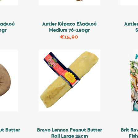
λαφιού
Antler Κέρατο Ελαφιού
Antle
0gr
Medium 76-150gr
S
€
15,90
t Butter
Bravo Lennox Peanut Butter
Brit Ra
m
Roll Large 25cm
Fis