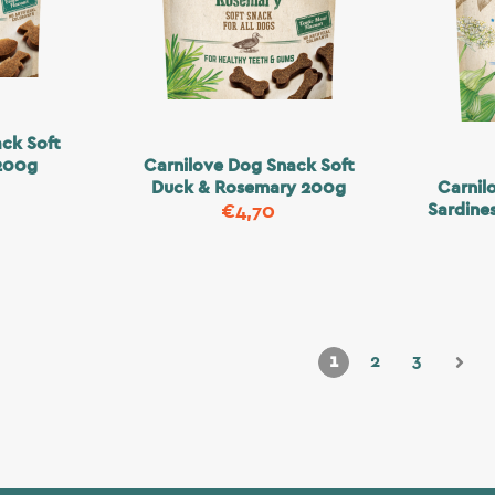
ck Soft
200g
Carnilove Dog Snack Soft
Duck & Rosemary 200g
Carnil
Sardine
€
4,70
1
2
3