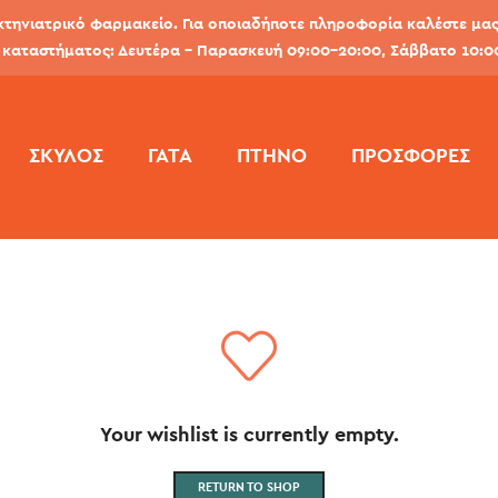
κτηνιατρικό φαρμακείο. Για οποιαδήποτε πληροφορία καλέστε μας 
καταστήματος: Δευτέρα - Παρασκευή 09:00-20:00, Σάββατο 10:0
ΣΚΎΛΟΣ
ΓΆΤΑ
ΠΤΗΝΌ
ΠΡΟΣΦΟΡΕΣ
Your wishlist is currently empty.
RETURN TO SHOP