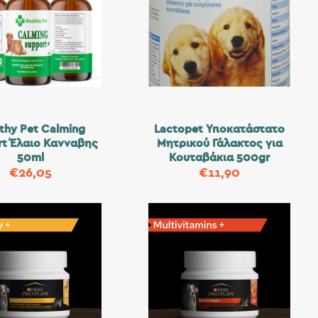
thy Pet Calming
Lactopet Υποκατάστατο
rt Έλαιο Κανναβης
Μητρικού Γάλακτος για
50ml
Κουταβάκια 500gr
€
26,05
€
11,90