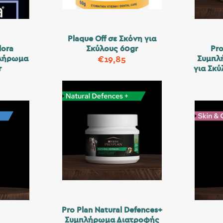
Plaque Off σε Σκόνη για
lora
Σκύλους 60gr
Pro
πλήρωμα
Συμπλ
€
19,85
r
για Σκύ
Pro Plan Natural Defences+
Συμπλήρωμα Διατροφής