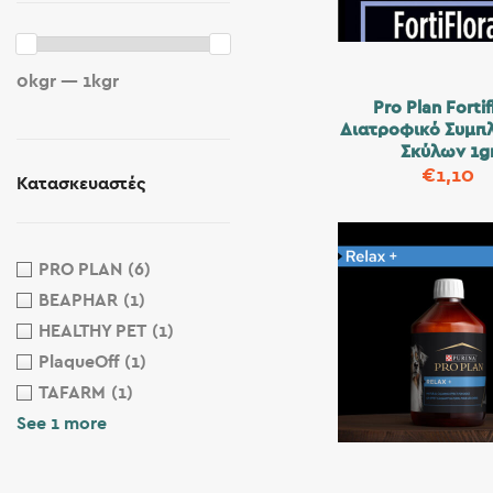
0kgr — 1kgr
Pro Plan Fortif
Διατροφικό Συμ
Σκύλων 1g
€
1,10
Κατασκευαστές
PRO PLAN
(6)
BEAPHAR
(1)
HEALTHY PET
(1)
PlaqueOff
(1)
TAFARM
(1)
See 1 more