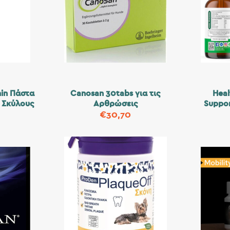
min Πάστα
Canosan 30tabs για τις
Heal
 Σκύλους
Αρθρώσεις
Suppo
€
30,70