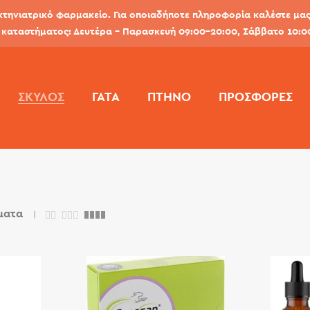
κτηνιατρικό φαρμακείο. Για οποιαδήποτε πληροφορία καλέστε μας 
καταστήματος: Δευτέρα - Παρασκευή 09:00-20:00, Σάββατο 10:0
ΣΚΎΛΟΣ
ΓΆΤΑ
ΠΤΗΝΌ
ΠΡΟΣΦΟΡΕΣ
ματα