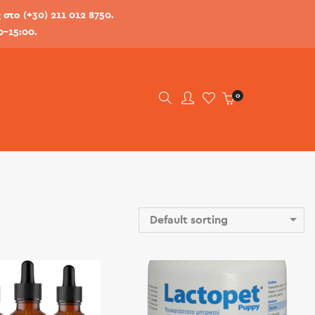
στο (+30) 211 012 8750.
0-15:00.
0
Default sorting