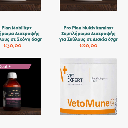
 Plan Mobility+
Pro Plan Multivitamins+
ήρωμα Διατροφής
Συμπλήρωμα Διατροφής
λους σε Σκόνη 60gr
για Σκύλους σε Δισκία 67gr
€
30,00
€
20,00