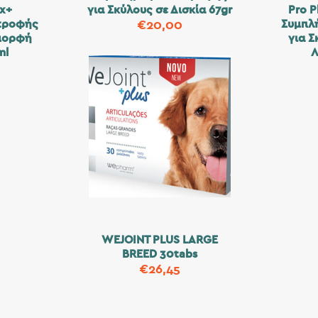
ax+
για Σκύλους σε Δισκία 67gr
Pro P
τροφής
Συμπλ
€
20,00
 μορφή
για 
ml
Λ
WEJOINT PLUS LARGE
BREED 30tabs
€
26,45