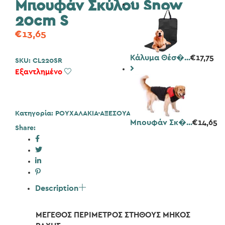
Μπουφάν Σκύλου Snow
20cm S
€
13,65
Κάλυμα Θέσ�...
€
17,75
SKU:
CL220SR
Εξαντλημένο
Add to Wishlist
Κατηγορία:
ΡΟΥΧΑΛΑΚΙΑ-ΑΞΕΣΟΥΑΡ
,
Σκύλος
Μπουφάν Σκ�...
€
14,65
Share:
Description
ΜΕΓΕΘΟΣ ΠΕΡΙΜΕΤΡΟΣ ΣΤΗΘΟΥΣ ΜΗΚΟΣ