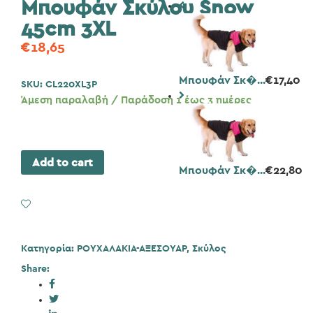
Μπουφάν Σκύλου Snow
45cm 3XL
€
18,65
Μπουφάν Σκ�...
€
17,40
SKU:
CL220XL3P
Άμεση παραλαβή / Παράδοση 1 έως 3 ημέρες
Add to cart
Μπουφάν Σκ�...
€
22,80
Add to Wishlist
Κατηγορία:
ΡΟΥΧΑΛΑΚΙΑ-ΑΞΕΣΟΥΑΡ
,
Σκύλος
Share: