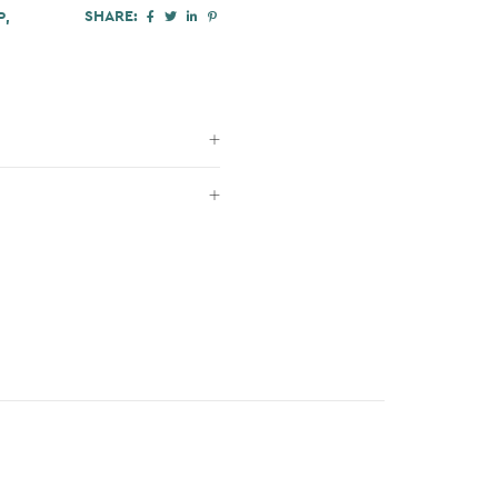
SHARE:
Ρ
,