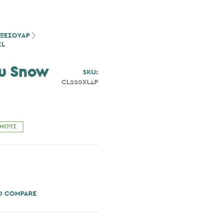
ΑΞΕΣΟΥΑΡ
XL
υ Snow
SKU:
CL220XL4P
ΗΜΈΡΕΣ
O COMPARE