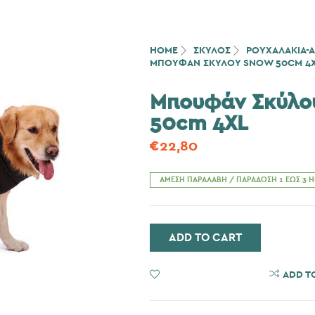
HOME
ΣΚΎΛΟΣ
ΡΟΥΧΑΛΑΚΙΑ-
ΜΠΟΥΦΆΝ ΣΚΎΛΟΥ SNOW 50CM 4
Μπουφάν Σκύλο
50cm 4XL
€
22,80
ΆΜΕΣΗ ΠΑΡΑΛΑΒΉ / ΠΑΡΆΔΟΣΗ 1 ΈΩΣ 3 
ADD TO CART
ADD TO WISHLIST
ADD T