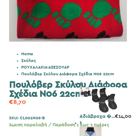
Home
Σκύλος
ΡΟΥΧΑΛΑΚΙΑ-ΑΞΕΣΟΥΑΡ
Πουλόβερ Σκύλου Διάφορα Σχέδια N06 22cm
Πουλόβερ Σκύλου Διάφορα
Σχέδια N06 22cm
€
8,70
Αδιάβροχα �...
€
14,00
SKU:
CL001N06-B
Άμεση παραλαβή / Παράδοση 1 έως 3 ημέρες