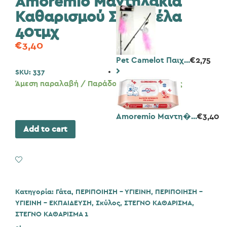
Amoremio Μαντηλάκια
Καθαρισμού Σιτρονέλα
40τμχ
€
3,40
Pet Camelot Παιχ...
€
2,75
SKU:
337
Άμεση παραλαβή / Παράδοση 1 έως 3 ημέρες
Amoremio Μαντη�...
€
3,40
Add to cart
Add to Wishlist
Κατηγορία:
Γάτα
,
ΠΕΡΙΠΟΙΗΣΗ - ΥΓΙΕΙΝΗ
,
ΠΕΡΙΠΟΙΗΣΗ -
ΥΓΙΕΙΝΗ - ΕΚΠΑΙΔΕΥΣΗ
,
Σκύλος
,
ΣΤΕΓΝΟ ΚΑΘΑΡΙΣΜΑ
,
ΣΤΕΓΝΟ ΚΑΘΑΡΙΣΜΑ 1