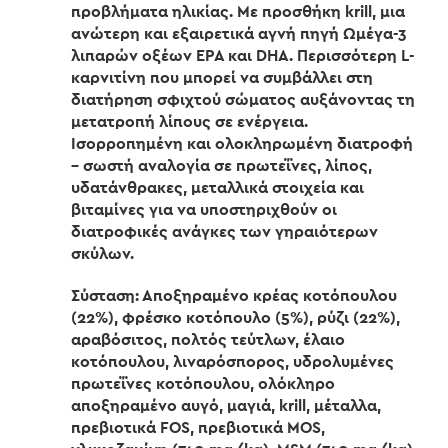
προβλήματα ηλικίας. Με προσθήκη krill, μια
ανώτερη και εξαιρετικά αγνή πηγή Ωμέγα-3
λιπαρών οξέων EPA και DHA. Περισσότερη L-
καρνιτίνη που μπορεί να συμβάλλει στη
διατήρηση σφιχτού σώματος αυξάνοντας τη
μετατροπή λίπους σε ενέργεια.
Ισορροπημένη και ολοκληρωμένη διατροφή
– σωστή αναλογία σε πρωτεΐνες, λίπος,
υδατάνθρακες, μεταλλικά στοιχεία και
βιταμίνες για να υποστηριχθούν οι
διατροφικές ανάγκες των γηραιότερων
σκύλων.
Σύσταση: Αποξηραμένο κρέας κοτόπουλου
(22%), φρέσκο κοτόπουλο (5%), ρύζι (22%),
αραβόσιτος, πολτός τεύτλων, έλαιο
κοτόπουλου, λιναρόσπορος, υδρολυμένες
πρωτεΐνες κοτόπουλου, ολόκληρο
αποξηραμένο αυγό, μαγιά, krill, μέταλλα,
πρεβιοτικά FOS, πρεβιοτικά MOS,