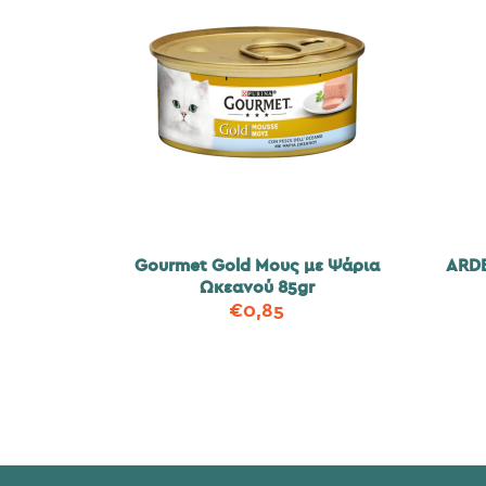
Gourmet Gold Μους με Ψάρια
ARD
Ωκεανού 85gr
€
0,85