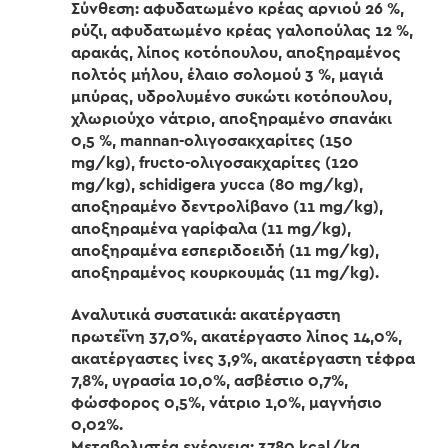
Σύνθεση: αφυδατωμένο κρέας αρνιού 26 %,
ρύζι, αφυδατωμένο κρέας γαλοπούλας 12 %,
αρακάς, λίπος κοτόπουλου, αποξηραμένος
πολτός μήλου, έλαιο σολομού 3 %, μαγιά
μπύρας, υδρολυμένο συκώτι κοτόπουλου,
χλωριούχο νάτριο, αποξηραμένο σπανάκι
0,5 %, mannan-ολιγοσακχαρίτες (150
mg/kg), fructo-ολιγοσακχαρίτες (120
mg/kg), schidigera yucca (80 mg/kg),
αποξηραμένο δεντρολίβανο (11 mg/kg),
αποξηραμένα γαρίφαλα (11 mg/kg),
αποξηραμένα εσπεριδοειδή (11 mg/kg),
αποξηραμένος κουρκουμάς (11 mg/kg).
Αναλυτικά συστατικά: ακατέργαστη
πρωτεΐνη 37,0%, ακατέργαστο λίπος 14,0%,
ακατέργαστες ίνες 3,9%, ακατέργαστη τέφρα
7,8%, υγρασία 10,0%, ασβέστιο 0,7%,
φώσφορος 0,5%, νάτριο 1,0%, μαγνήσιο
0,02%.
Μεταβολιστέα ενέργεια: 3780 kcal/kg.