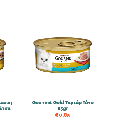
λαυση
Gourmet Gold Ταρτάρ Τόνο
λτσα
85gr
€
0,85