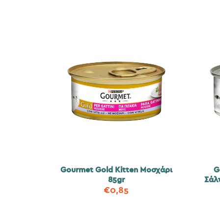
Gourmet Gold Kitten Μοσχάρι
G
85gr
Σάλ
€
0,85