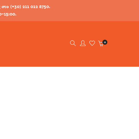
στο (+30) 211 012 8750.
0-15:00.
0