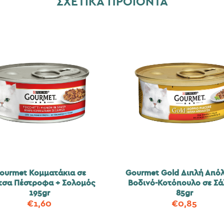
ΣΧΕΤΙΚΆ ΠΡΟΪΌΝΤΑ
ourmet Κομματάκια σε
Gourmet Gold Διπλή Από
τσα Πέστροφα + Σολομός
Βοδινό-Κοτόπουλο σε Σά
195gr
85gr
€
1,60
€
0,85