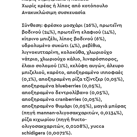
Χωρίς κρέας ή λίπος από κοτόπουλο
Ανακυκλώσιμη συσκευασία
Σύνθεση: φρέσκο μοσχάρι (26%), πρωτεΐνη
βοδινού (24%), πρωτεΐνη ελαφιού (14%),
κίτρινο μπιζέλι, λίπος βοδινού (6%),
υδρολυμένο συκώτι (4%), ρεβίθια,
λιγνοκυτταρίνη, κολοκύθα, χλωριούχο
νάτριο, χλωριούχο κάλιο, λιναρόσπορος,
έλαιο σολομού (1%), κελύφη αυγών, άλευρο
μπιζελιού, καρότο, αποξηραμένο ιπποφαές
(0,1%), αποξηραμένη ρίζα τζίντζερ (0,05%),
αποξηραμένα blueberries (0,05%),
αποξηραμένο δεντρολίβανο (0,05%),
αποξηραμένα cranberries (0,05%),
αποξηραμένο θυμάρι (0,05%), μαγιά μπύρας
(πηγή mannan-ολιγοσακχαριτών, 0,0134%),
ρίζα κιχωρίου (πηγή fructo-
ολιγοσακχαριτών, 0,0108%), yucca
schidigera (0,0072%).