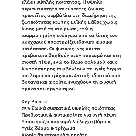
ελάφι υψηλής ποιότητας. Η υψηλή
περιεκτικότητα σε εύπεπτες ζωικές
πρωτεΐνες συμβάλλει στη διατήρηση της
ζωτικότητας και της μυϊκής μάζας χωρίς
λίπος μετά τη στείρωση, ενώ η
ισορροπημένη ενέργεια από το λίπος του
μοσχαριού υποστηρίζει ιδανική φυσική
κατάσταση. Οι φυτικές ίνες και τα
πρεβιοτικά βοηθούν στον κορεσμό και στη
σωστή πέψη, ενώ το έλαιο σολομού και ο
λιναρόσπορος συμβάλλουν σε υγιές δέρμα
και λαμπερό τρίχωμα. Αντιοξειδωτικά από
βότανα και φρούτα ενισχύουν τη φυσική
άμυνα του οργανισμού.
Key Points:
75% ζωικά συστατικά υψηλής ποιότητας
Πρεβιοτικά & φυτικές ίνες για υγιή πέψη
Υποστηρίζει κορεσμό & έλεγχο βάρους
Υγιές δέρμα & τρίχωμα
Χωρίς δημητριακά ή πατάτα