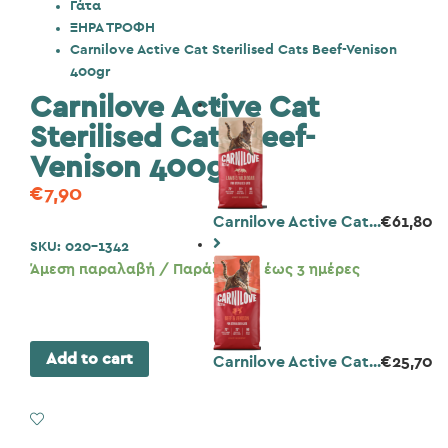
Γάτα
ΞΗΡΑ ΤΡΟΦΗ
Carnilove Active Cat Sterilised Cats Beef-Venison
400gr
Carnilove Active Cat
Sterilised Cats Beef-
Venison 400gr
€
7,90
Carnilove Active Cat...
€
61,80
SKU:
020-1342
Άμεση παραλαβή / Παράδοση 1 έως 3 ημέρες
Add to cart
Carnilove Active Cat...
€
25,70
Add to Wishlist