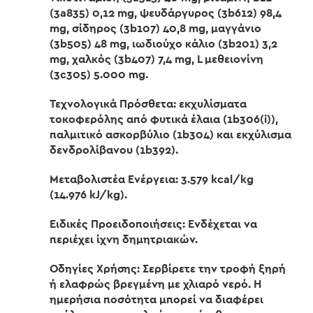
(3a835) 0,12 mg, ψευδάργυρος (3b612) 98,4
mg, σίδηρος (3b107) 40,8 mg, μαγγάνιο
(3b505) 48 mg, ιωδιούχο κάλιο (3b201) 3,2
mg, χαλκός (3b407) 7,4 mg, L μεθειονίνη
(3c305) 5.000 mg.
Τεχνολογικά Πρόσθετα: εκχυλίσματα
τοκοφερόλης από φυτικά έλαια (1b306(i)),
παλμιτικό ασκορβύλιο (1b304) και εκχύλισμα
δενδρολίβανου (1b392).
Μεταβολιστέα Ενέργεια: 3.579 kcal/kg
(14.976 kJ/kg).
Ειδικές Προειδοποιήσεις: Ενδέχεται να
περιέχει ίχνη δημητριακών.
Οδηγίες Χρήσης: Σερβίρετε την τροφή ξηρή
ή ελαφρώς βρεγμένη με χλιαρό νερό. Η
ημερήσια ποσότητα μπορεί να διαφέρει