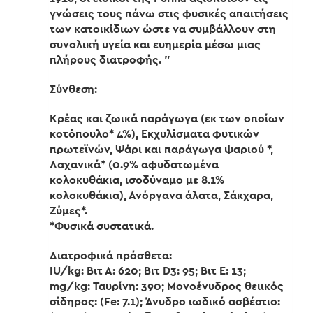
γνώσεις τους πάνω στις φυσικές απαιτήσεις
των κατοικίδιων ώστε να συμβάλλουν στη
συνολική υγεία και ευημερία μέσω μιας
πλήρους διατροφής. ”
Σύνθεση:
Κρέας και ζωικά παράγωγα (εκ των οποίων
κοτόπουλο* 4%), Εκχυλίσματα φυτικών
πρωτεϊνών, Ψάρι και παράγωγα ψαριού *,
Λαχανικά* (0.9% αφυδατωμένα
κολοκυθάκια, ισοδύναμο με 8.1%
κολοκυθάκια), Ανόργανα άλατα, Σάκχαρα,
Ζύμες*.
*Φυσικά συστατικά.
Διατροφικά πρόσθετα:
IU/kg: Βιτ Α: 620; Βιτ D3: 95; Βιτ Ε: 13;
mg/kg: Ταυρίνη: 390; Μονοένυδρος θειικός
σίδηρος: (Fe: 7.1); Άνυδρο ιωδικό ασβέστιο: