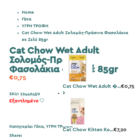
Home
Γάτα
ΥΓΡΗ ΤΡΟΦΗ
Cat Chow Wet Adult Σολομός-Πράσινα Φασολάκια
σε Ζελέ 85gr
Cat Chow Wet Adult
Σολομός-Πράσινα
Φασολάκια σε Ζελέ 85gr
€
0,75
Cat Chow Wet Adult �...
€
0,75
SKU:
12449450
Εξαντλημένο
Add to Wishlist
Κατηγορία:
Γάτα
,
ΥΓΡΗ ΤΡΟΦΗ
Cat Chow Kitten Κο...
€
7,20
Share: