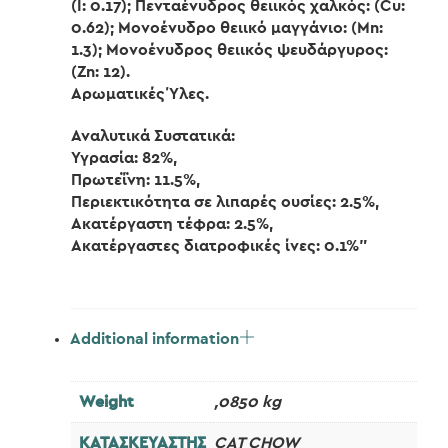
(I: 0.17); Πενταένυδρος θειικός χαλκός: (Cu:
0.62); Μονοένυδρο θειικό μαγγάνιο: (Mn:
1.3); Μονοένυδρος θειικός ψευδάργυρος:
(Zn: 12).
Αρωματικές Ύλες.
Αναλυτικά Συστατικά:
Υγρασία: 82%,
Πρωτεΐνη: 11.5%,
Περιεκτικότητα σε λιπαρές ουσίες: 2.5%,
Ακατέργαστη τέφρα: 2.5%,
Ακατέργαστες διατροφικές ίνες: 0.1%”
Additional information
Weight
,0850 kg
ΚΑΤΑΣΚΕΥΑΣΤΗΣ
CAT CHOW