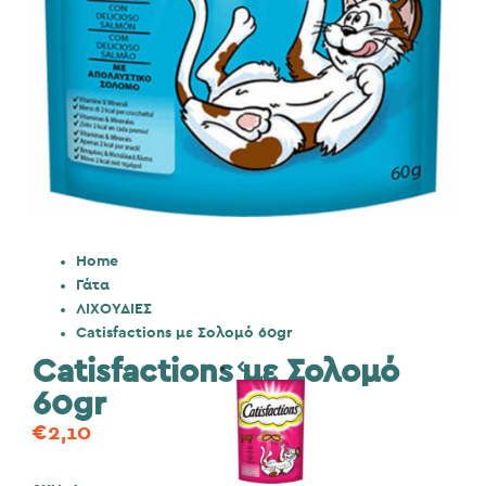
Home
Γάτα
ΛΙΧΟΥΔΙΕΣ
Catisfactions με Σολομό 60gr
Catisfactions με Σολομό
60gr
€
2,10