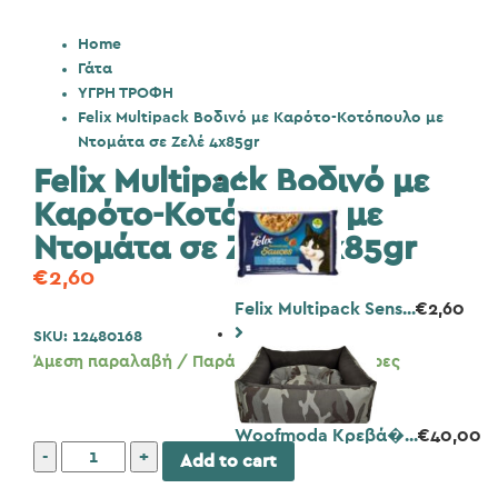
Home
Γάτα
ΥΓΡΗ ΤΡΟΦΗ
Felix Multipack Βοδινό με Καρότο-Κοτόπουλο με
Ντομάτα σε Ζελέ 4x85gr
Felix Multipack Βοδινό με
Καρότο-Κοτόπουλο με
Ντομάτα σε Ζελέ 4x85gr
€
2,60
Felix Multipack Sens...
€
2,60
SKU:
12480168
Άμεση παραλαβή / Παράδοση 1 έως 3 ημέρες
Woofmoda Κρεβά�...
€
40,00
Felix
Add to cart
Multipack