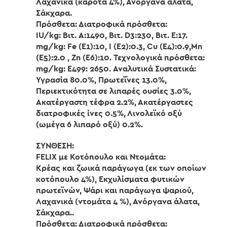
Λαχανικά (καρότα 4%), Ανόργανα άλατα,
Σάκχαρα.
Πρόσθετα: Διατροφικά πρόσθετα:
IU/kg: Βιτ. A:1490, Βιτ. D3:230, Βιτ. E:17.
mg/kg: Fe (E1):10, I (E2):0.3, Cu (E4):0.9,Mn
(E5):2.0 , Zn (E6):10. Τεχνολογικά πρόσθετα:
mg/kg: E499: 2650. Αναλυτικά Συστατικά:
Υγρασία 80.0%, Πρωτεΐνες 13.0%,
Περιεκτικότητα σε λιπαρές ουσίες 3.0%,
Ακατέργαστη τέφρα 2.2%, Ακατέργαστες
διατροφικές ίνες 0.5%, Λινολεϊκό οξύ
(ωμέγα 6 λιπαρό οξύ) 0.2%.
ΣΥΝΘΕΣΗ:
FELΙΧ με Κοτόπουλο και Ντομάτα:
Κρέας και ζωικά παράγωγα (εκ των οποίων
κοτόπουλο 4%), Εκχυλίσματα φυτικών
πρωτεϊνών, Ψάρι και παράγωγα ψαριού,
Λαχανικά (ντομάτα 4 %), Ανόργανα άλατα,
Σάκχαρα..
Πρόσθετα: Διατροφικά πρόσθετα: