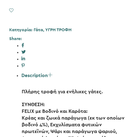
Βοδινό
με
Add to Wishlist
Καρότο-
Κοτόπουλο
με
Κατηγορία:
Γάτα
,
ΥΓΡΗ ΤΡΟΦΗ
Ντομάτα
Share:
σε
Ζελέ
4x85gr
ποσότητα
Description
Πλήρης τροφή για ενήλικες γάτες.
ΣΥΝΘΕΣΗ:
FELIX με Βοδινό και Καρότα:
Κρέας και ζωικά παράγωγα (εκ των οποίων
βοδινό 4%), Εκχυλίσματα φυτικών
πρωτεϊνών, Ψάρι και παράγωγα ψαριού,