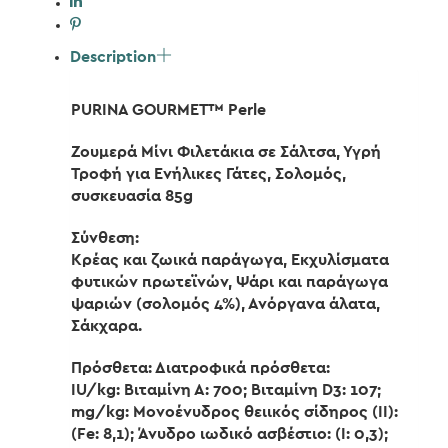
Description
PURINA GOURMET™ Perle
Ζουμερά Μίνι Φιλετάκια σε Σάλτσα, Υγρή
Τροφή για Ενήλικες Γάτες, Σολομός,
συσκευασία 85g
Σύνθεση:
Κρέας και ζωικά παράγωγα, Εκχυλίσματα
φυτικών πρωτεϊνών, Ψάρι και παράγωγα
ψαριών (σολομός 4%), Ανόργανα άλατα,
Σάκχαρα.
Πρόσθετα: Διατροφικά πρόσθετα:
IU/kg: Βιταμίνη Α: 700; Βιταμίνη D3: 107;
mg/kg: Μονοένυδρος θειικός σίδηρος (II):
(Fe: 8,1); Άνυδρο ιωδικό ασβέστιο: (I: 0,3);