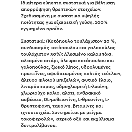
Ιδιαίτερα εύπεπτα συστατικά για βέλτιστη
απορρόφηση θρεπτικών στοιχείων.
Σχεδιασμένη με συστατικά υψηλής
ποιότητας για εξαιρετική γεύση. 100%
εγγυημένο προϊόν.
Συστατικά: (Κοτόπουλο τουλάχιστον 20 %,
συνδυασμός κοτόπουλου και γαλοπούλας
τουλάχιστον 30%): Αλεσμένο καλαμπόκι,
αλεσμένο σιτάρι, άλευρο κοτόπουλου και
γαλοπούλας, ζωικό λίπος, υδρολυμένες
πρωτεΐνες, αφυδατωμένος πολτός τεύτλων,
άλευρο φλοιού μπιζελιών, φυτικό έλαιο,
λιναρόσπορος, υδροχλωρική L-λυσίνη,
χλωριούχο κάλιο, αλάτι, ανθρακικό
ασβέστιο, DL-μεθειονίνη, L-θρεονίνη, L-
θρυπτοφάνη, ταυρίνη, βιταμίνες και
ιχνοστοιχεία. Συντηρείται με μείγμα
τοκοφερολών, κιτρικό οξύ και εκχύλισμα
δεντρολίβανου.