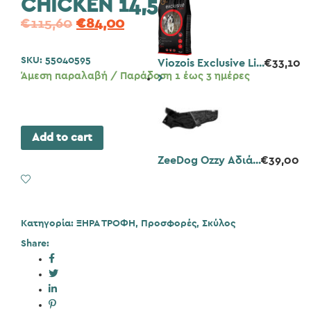
CHICKEN 14,5KG
€
115,60
€
84,00
SKU:
55040595
Viozois Exclusive Li...
€
33,10
Άμεση παραλαβή / Παράδοση 1 έως 3 ημέρες
Add to cart
ZeeDog Ozzy Αδιά...
€
39,00
Add to Wishlist
Κατηγορία:
ΞΗΡΑ ΤΡΟΦΗ
,
Προσφορές
,
Σκύλος
Share: