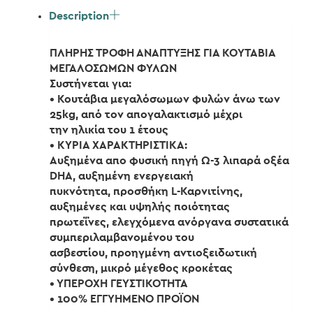
Description
ΠΛΗΡΗΣ ΤΡΟΦΗ ΑΝΑΠΤΥΞΗΣ ΓΙΑ ΚΟΥΤΑΒΙΑ
ΜΕΓΑΛΟΣΩΜΩΝ ΦΥΛΩΝ
Συστήνεται για:
• Κουτάβια μεγαλόσωμων φυλών άνω των
25kg, από τον απογαλακτισμό μέχρι
την ηλικία του 1 έτους
• KYΡΙΑ ΧΑΡΑΚΤΗΡΙΣΤΙΚΑ:
Αυξημένα απο φυσική πηγή Ω-3 λιπαρά οξέα
DHA, αυξημένη ενεργειακή
πυκνότητα, προσθήκη L-Καρνιτίνης,
αυξημένες και υψηλής ποιότητας
πρωτεΐνες, ελεγχόμενα ανόργανα συστατικά
συμπεριλαμβανομένου του
ασβεστίου, προηγμένη αντιοξειδωτική
σύνθεση, μικρό μέγεθος κροκέτας
• ΥΠΕΡΟΧΗ ΓΕΥΣΤΙΚΟΤΗΤΑ
• 100% ΕΓΓΥΗΜΕΝΟ ΠΡΟΪΟΝ