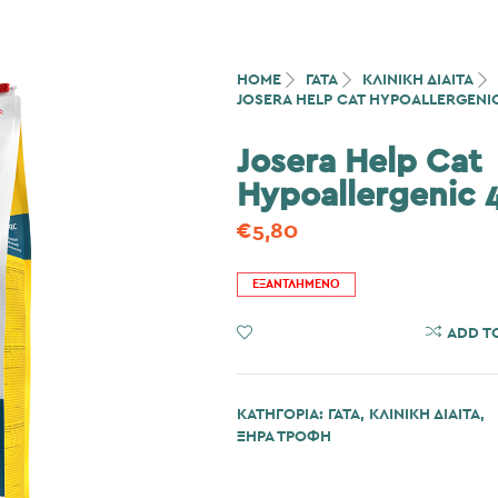
HOME
ΓΆΤΑ
ΚΛΙΝΙΚΗ ΔΙΑΙΤΑ
JOSERA HELP CAT HYPOALLERGENI
Josera Help Cat
Hypoallergenic 
€
5,80
ΕΞΑΝΤΛΗΜΈΝΟ
ADD TO WISHLIST
ADD T
ΚΑΤΗΓΟΡΊΑ:
ΓΆΤΑ
,
ΚΛΙΝΙΚΗ ΔΙΑΙΤΑ
,
ΞΗΡΑ ΤΡΟΦΗ