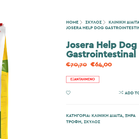
HOME
ΣΚΎΛΟΣ
ΚΛΙΝΙΚΗ ΔΙΑΙΤ
JOSERA HELP DOG GASTROINTESTI
Josera Help Dog
Gastrointestinal
€
70,70
€
64,00
ΕΞΑΝΤΛΗΜΈΝΟ
ADD TO WISHLIST
ADD T
ΚΑΤΗΓΟΡΊΑ:
ΚΛΙΝΙΚΗ ΔΙΑΙΤΑ
,
ΞΗΡΑ
ΤΡΟΦΗ
,
ΣΚΎΛΟΣ