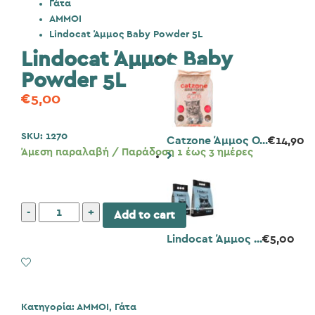
Γάτα
ΑΜΜΟΙ
Lindocat Άμμος Baby Powder 5L
Lindocat Άμμος Baby
Powder 5L
€
5,00
SKU:
1270
Catzone Άμμος O...
€
14,90
Άμεση παραλαβή / Παράδοση 1 έως 3 ημέρες
Lindocat
Add to cart
Άμμος
Lindocat Άμμος ...
€
5,00
Baby
Powder
Add to Wishlist
5L
ποσότητα
Κατηγορία:
ΑΜΜΟΙ
,
Γάτα