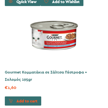
Quick View
Add to Wishlist
Gourmet Κομματάκια σε Σάλτσα Πέστροφα +
Σολομός 195gr
€
1,60
Add to cart