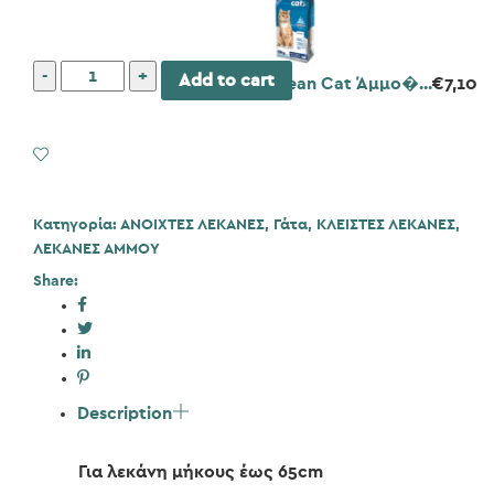
Moderna
Add to cart
Aegean Cat Άμμο�...
€
7,10
Ανταλλακτικές
Σακούλες
Για
Add to Wishlist
Τουαλέτες
Γάτας
Xlarge
Κατηγορία:
ΑΝΟΙΧΤΕΣ ΛΕΚΑΝΕΣ
,
Γάτα
,
ΚΛΕΙΣΤΕΣ ΛΕΚΑΝΕΣ
,
10τμχ
ΛΕΚΑΝΕΣ ΑΜΜΟΥ
ποσότητα
Share:
Description
Για λεκάνη μήκους έως 65cm