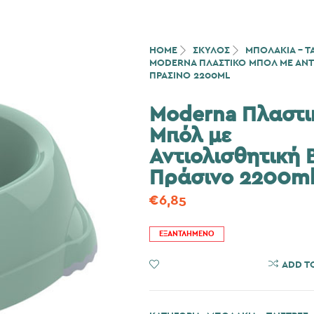
HOME
ΣΚΎΛΟΣ
ΜΠΟΛΑΚΙΑ - Τ
MODERNA ΠΛΑΣΤΙΚΌ ΜΠΌΛ ΜΕ ΑΝΤ
ΠΡΆΣΙΝΟ 2200ML
Moderna Πλαστι
Μπόλ με
Αντιολισθητική 
Πράσινο 2200m
€
6,85
ΕΞΑΝΤΛΗΜΈΝΟ
ADD TO WISHLIST
ADD T