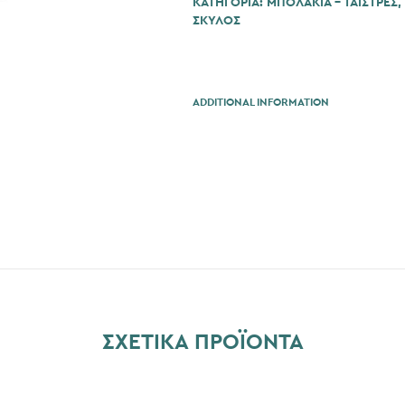
ΚΑΤΗΓΟΡΊΑ:
ΜΠΟΛΑΚΙΑ - ΤΑΙΣΤΡΕΣ
,
ΣΚΎΛΟΣ
ADDITIONAL INFORMATION
ΣΧΕΤΙΚΆ ΠΡΟΪΌΝΤΑ