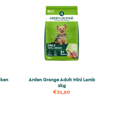
cken
Arden Grange Adult Mini Lamb
2kg
€
21,50