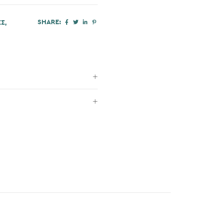
SHARE:
ΕΣ
,