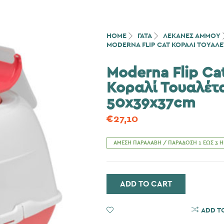
HOME
ΓΆΤΑ
ΛΕΚΑΝΕΣ ΑΜΜΟΥ
MODERNA FLIP CAT ΚΟΡΑΛΊ ΤΟΥΑΛΈ
Moderna Flip Ca
Κοραλί Τουαλέτ
50x39x37cm
€
27,10
ΆΜΕΣΗ ΠΑΡΑΛΑΒΉ / ΠΑΡΆΔΟΣΗ 1 ΈΩΣ 3 
ADD TO CART
ADD TO WISHLIST
ADD T