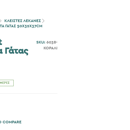
ΚΛΕΙΣΤΕΣ ΛΕΚΑΝΕΣ
ΤΑ ΓΆΤΑΣ 50X39X37CM
t
SKU:
6038-
ΚΟΡΑΛΙ
α Γάτας
ΗΜΈΡΕΣ
O COMPARE