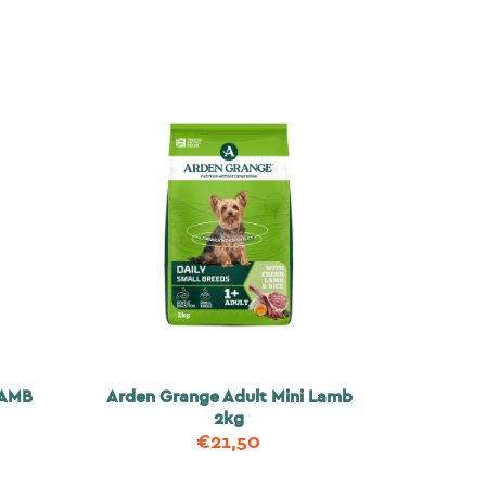
LAMB
Arden Grange Adult Mini Lamb
2kg
€
21,50