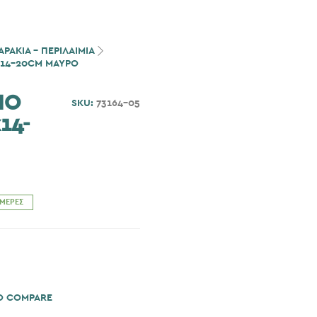
ΡΑΚΙΑ - ΠΕΡΙΛΑΙΜΙΑ
X14-20CM ΜΑΥΡΟ
ΙΟ
SKU:
73164-05
14-
ΗΜΈΡΕΣ
O COMPARE