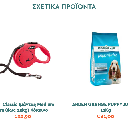
ΣΧΕΤΙΚΆ ΠΡΟΪΌΝΤΑ
xi Classic Ιμάντας Medium
ARDEN GRANGE PUPPY J
m (έως 25kg) Κόκκινο
12Kg
€
22,90
€
81,00