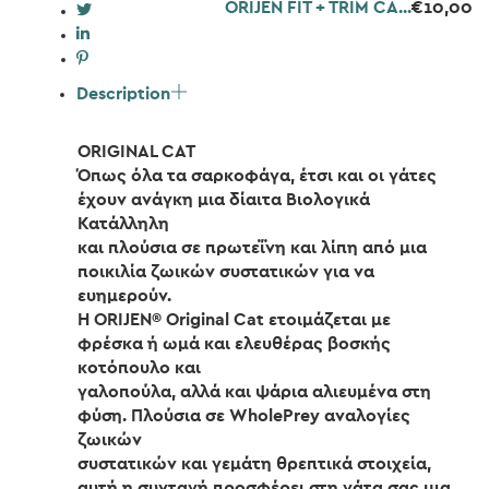
ORIJEN FIT + TRIM CA...
€
10,00
Description
ORIGINAL CAT
Όπως όλα τα σαρκοφάγα, έτσι και οι γάτες
έχουν ανάγκη μια δίαιτα Βιολογικά
Κατάλληλη
και πλούσια σε πρωτεΐνη και λίπη από μια
ποικιλία ζωικών συστατικών για να
ευημερούν.
Η ORIJEN® Original Cat ετοιμάζεται με
φρέσκα ή ωμά και ελευθέρας βοσκής
κοτόπουλο και
γαλοπούλα, αλλά και ψάρια αλιευμένα στη
φύση. Πλούσια σε WholePrey αναλογίες
ζωικών
συστατικών και γεμάτη θρεπτικά στοιχεία,
αυτή η συνταγή προσφέρει στη γάτα σας μια