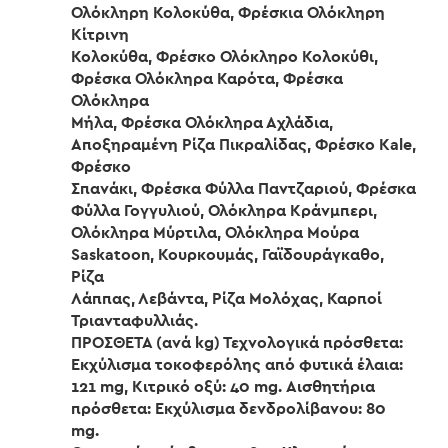
Ολόκληρη Κολοκύθα, Φρέσκια Ολόκληρη
Κίτρινη
Κολοκύθα, Φρέσκο Ολόκληρο Κολοκύθι,
Φρέσκα Ολόκληρα Καρότα, Φρέσκα
Ολόκληρα
Μήλα, Φρέσκα Ολόκληρα Αχλάδια,
Αποξηραμένη Ρίζα Πικραλίδας, Φρέσκο Kale,
Φρέσκο
Σπανάκι, Φρέσκα Φύλλα Παντζαριού, Φρέσκα
Φύλλα Γογγυλιού, Ολόκληρα Κράνμπερι,
Ολόκληρα Μύρτιλα, Ολόκληρα Μούρα
Saskatoon, Κουρκουμάς, Γαϊδουράγκαθο,
Ρίζα
Λάππας, Λεβάντα, Ρίζα Μολόχας, Καρποί
Τριανταφυλλιάς.
ΠΡΟΣΘΕΤΑ (ανά kg) Τεχνολογικά πρόσθετα:
Εκχύλισμα τοκοφερόλης από φυτικά έλαια:
121 mg, Κιτρικό οξύ: 40 mg. Αισθητήρια
πρόσθετα: Εκχύλισμα δενδρολίβανου: 80
mg.