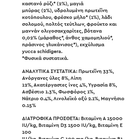
καστανό ρύζι* (2%), μαγιά
μπύρας (2%), υδρολυμένη πρωτεΐνη
κοτόπουλου, φρέσκο μήλο* (1%), λάδι
σολομού, πολτός τεύτλων, φρούκτο και
μαννάν ολιγοσακχαρίτες, βότανα
0,02% (μάραθος*, άνθος χαμομηλιού*,
πράσινος γλυκάνισος*), εκχύλισμα
yucca schidigera.
*Φυσικά συστατικά.
ΑΝΑΛΥΤΙΚΑ ΣΥΣΤΑΤΙΚΑ: Πρωτεΐνη 33%,
Ανόργανες ύλες 8%, Λίπη
12%, Ακατέργαστες ίνες 4%, Υγρασία 8%,
Ασβέστιο 1.3%, Φωσφόρος 1%,
Νάτριο 0.4%, Λινολεϊκό οξύ 2.1%, Μαγνήσιο
0.15%
ΔΙΑΤΡΟΦΙΚΑ ΠΡΟΣΘΕΤΑ: Βιταμίνη Α 15000
IU/kg, Βιταμίνη D3 1500 IU/kg, Βιταμίνη E
100
IU/kg, Βιταμίνη C 100 mg/kg, Βιταμίνη B1