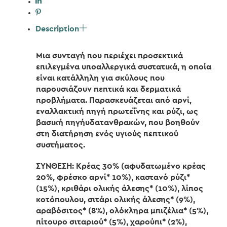
Description
Μια συνταγή που περιέχει προσεκτικά
επιλεγμένα υποαλλεργικά συστατικά, η οποία
είναι κατάλληλη για σκύλους που
παρουσιάζουν πεπτικά και δερματικά
προβλήματα. Παρασκευάζεται από αρνί,
εναλλακτική πηγή πρωτεΐνης και ρύζι, ως
βασική πηγήυδατανθρακών, που βοηθούν
στη διατήρηση ενός υγιούς πεπτικού
συστήματος.
ΣΥΝΘΕΣΗ: Κρέας 30% (αφυδατωμένο κρέας
20%, φρέσκο αρνί* 10%), καστανό ρύζι*
(15%), κριθάρι ολικής άλεσης* (10%), λίπος
κοτόπουλου, σιτάρι ολικής άλεσης* (9%),
αραβόσιτος* (8%), ολόκληρα μπιζέλια* (5%),
πίτουρο σιταριού* (5%), χαρούπι* (2%),