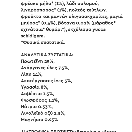
φρέσκο μήλο* (1%), λάδι σολομού,
λιναρόσπορος* (1%), πολτός τεύτλων,
φρούκτο και μαννάν ολιγοσακχαρίτες, μαγιά
μπύρας* (0,5%), βότανα 0,02% (μάραθος*
εχινάτσια* θυμάρι*), εκχύλισμα yucca
schidigera.
*Φυσικά συστατικά.
ΑΝΑΛΥΤΙΚΑ ΣΥΣΤΑΤΙΚΑ:
Πρωτεΐνη 25%,
Ανόργανες ύλες 7.5%,
Λίπη 14%,
Ακατέργαστες ίνες 3%,
Υγρασία 8%,
Ασβέστιο 1.5%,
Φωσφόρος 1.1%,
Νάτριο 0.33%,
Λινολεϊκό οξύ 2.3%,
Μαγνήσιο 0.23%
ΔΙΑΤΡΟΦΙΚΑ ΠΡΟΣΘΕΤΑ: Βιταμίνη Α 18000