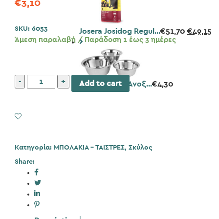
€
3,10
SKU:
6053
Josera Josidog Regul...
€
51,70
€
49,15
Άμεση παραλαβή / Παράδοση 1 έως 3 ημέρες
Pet
Add to cart
Pet Camelot Ανοξ...
€
4,30
Camelot
Ανοξείδωτα
Μπολ
Add to Wishlist
1500ml
ποσότητα
Κατηγορία:
ΜΠΟΛΑΚΙΑ - ΤΑΙΣΤΡΕΣ
,
Σκύλος
Share: