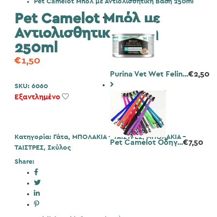
Pet Camelot Μπόλ με Αντιολισθητική Βάση 250ml
Pet Camelot Μπόλ με
Αντιολισθητική Βάση
250ml
€
1,50
Purina Vet Wet Felin...
€
2,50
SKU:
6060
Εξαντλημένο
Add to Wishlist
Κατηγορία:
Γάτα
,
ΜΠΟΛΑΚΙΑ - ΤΑΙΣΤΡΕΣ
,
ΜΠΟΛΑΚΙΑ -
Pet Camelot Οδηγ...
€
7,50
ΤΑΙΣΤΡΕΣ
,
Σκύλος
Share: