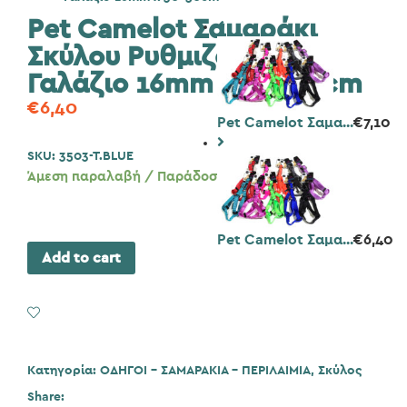
Pet Camelot Σαμαράκι
Σκύλου Ρυθμιζόμενο
Γαλάζιο 16mm x 30-50cm
€
6,40
Pet Camelot Σαμα...
€
7,10
SKU:
3503-T.BLUE
Άμεση παραλαβή / Παράδοση 1 έως 3 ημέρες
Pet Camelot Σαμα...
€
6,40
Add to cart
Add to Wishlist
Κατηγορία:
ΟΔΗΓΟΙ - ΣΑΜΑΡΑΚΙΑ - ΠΕΡΙΛΑΙΜΙΑ
,
Σκύλος
Share: