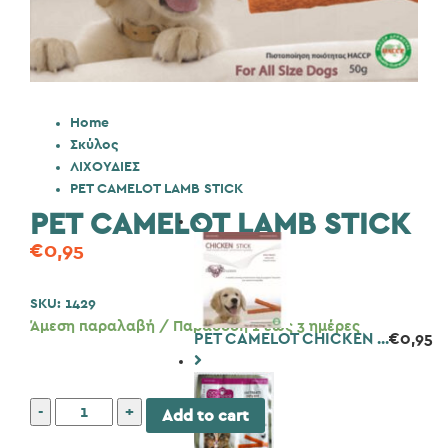
Home
Σκύλος
ΛΙΧΟΥΔΙΕΣ
PET CAMELOT LAMB STICK
PET CAMELOT LAMB STICK
€
0,95
SKU:
1429
Άμεση παραλαβή / Παράδοση 1 έως 3 ημέρες
PET CAMELOT CHICKEN ...
€
0,95
PET
Add to cart
CAMELOT