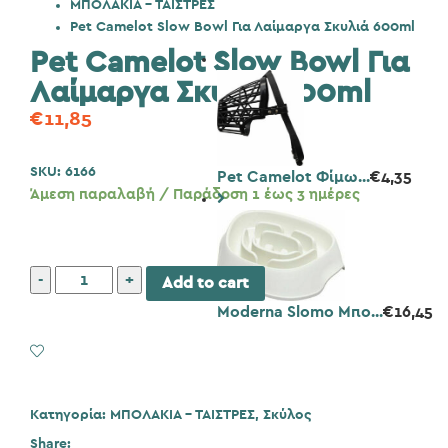
ΜΠΟΛΑΚΙΑ - ΤΑΙΣΤΡΕΣ
Pet Camelot Slow Bowl Για Λαίμαργα Σκυλιά 600ml
Pet Camelot Slow Bowl Για
Λαίμαργα Σκυλιά 600ml
€
11,85
SKU:
6166
Pet Camelot Φίμω...
€
4,35
Άμεση παραλαβή / Παράδοση 1 έως 3 ημέρες
Pet
Add to cart
Camelot
Moderna Slomo Μπο...
€
16,45
Slow
Bowl
Add to Wishlist
Για
Λαίμαργα
Σκυλιά
Κατηγορία:
ΜΠΟΛΑΚΙΑ - ΤΑΙΣΤΡΕΣ
,
Σκύλος
600ml
Share: