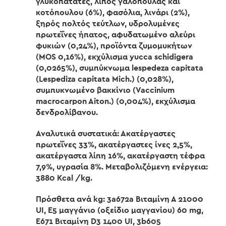
γλυκοπατάτες, λίπος γαλοπούλας και
κοτόπουλου (6%), φασόλια, λινάρι (2%),
ξηρός πολτός τεύτλων, υδρολυμένες
πρωτεΐνες ήπατος, αφυδατωμένο αλεύρι
φυκιών (0,24%), προϊόντα ζυμομυκήτων
(MOS 0,16%), εκχύλισμα yucca schidigera
(0,0265%), συμπύκνωμα lespedeza capitata
(Lespediza capitata Mich.) (0,028%),
συμπυκνωμένο βακκίνιο (Vaccinium
macrocarpon Aiton.) (0,004%), εκχύλισμα
δενδρολίβανου.
Αναλυτικά συστατικά: Ακατέργαστες
πρωτεΐνες 33%, ακατέργαστες ίνες 2,5%,
ακατέργαστα λίπη 16%, ακατέργαστη τέφρα
7,9%, υγρασία 8%. Μεταβολιζόμενη ενέργεια:
3880 Kcal /kg.
Πρόσθετα ανά kg: 3a672a Βιταμίνη Α 21000
UI, E5 μαγγάνιο (οξείδιο μαγγανίου) 60 mg,
E671 Βιταμίνη D3 1400 UI, 3b605