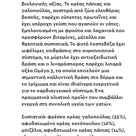
βιολογικής αξίας. Το κρέας πάπιας και
γαλοπούλας, αυστηρά από ζώα ελευθέρας
βοσκής, παρέχει εύπεπτες πρωτεΐνες και
έχει υπέροχη γεύση που αγαπούν οι γάτες.
Εμπλουτισμένη με φρούτα και λαχανικά που
προσφέρουν βιταμίνες, μέταλλα και
θρεπτικά συστατικά. Το φυτό Λεσπεδέζα έχει
ωφέλιμες επιδράσεις στο ουροποιητικό
σύστημα, το μύρτιλο έχει αντιοξειδωτική
δράση και ο λιναρόσπορος παρέχει λιπαρά
οξέα Ωμέγα 3, τα οποία επιτελούν μια
σημαντική καλλυντική δράση στο δέρμα και
το τρίχωμα και είναι ιδιαίτερα ευεργετικά
για το καρδιαγγειακό σύστημα. Ένα
πραγματικά ολιστικό προϊόν που συμβάλλει
ενεργά στη συνολική υγεία των γατών.
Συστατικά: φρέσκο κρέας γαλοπούλας (35%),
αφυδατωμένο κρέας κοτόπουλου (16%),
μπιζέλια, αφυδατωμένο κρέας πάπιας (14%),