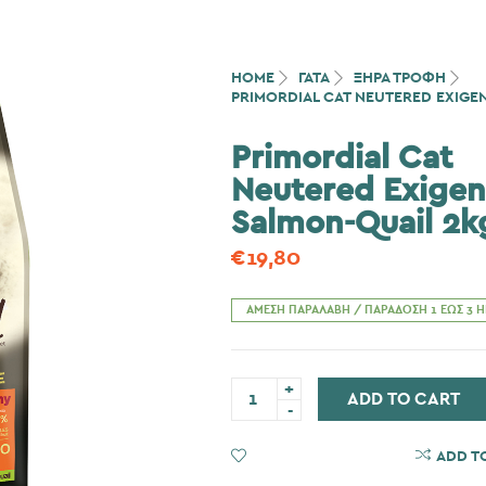
HOME
ΓΆΤΑ
ΞΗΡΑ ΤΡΟΦΗ
PRIMORDIAL CAT NEUTERED EXIGE
Primordial Cat
Neutered Exigen
Salmon-Quail 2k
€
19,80
ΆΜΕΣΗ ΠΑΡΑΛΑΒΉ / ΠΑΡΆΔΟΣΗ 1 ΈΩΣ 3 
Primordial
ADD TO CART
Cat
Neutered
Exigent
Salmon-
ADD TO WISHLIST
ADD T
Quail