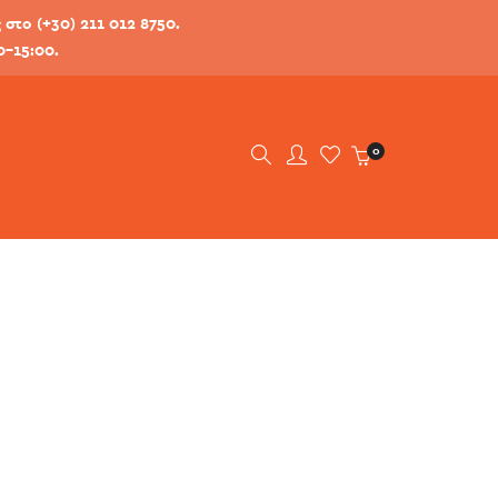
στο (+30) 211 012 8750.
0-15:00.
0