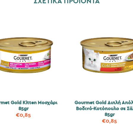
ΣΧΕΤΙΚΆ ΠΡΟΪΌΝΤΑ
met Gold Kitten Μοσχάρι
Gourmet Gold Διπλή Από
85gr
Βοδινό-Κοτόπουλο σε Σά
85gr
€
0,85
€
0,85