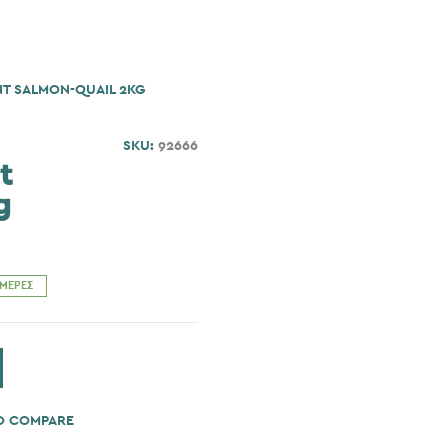
NT SALMON-QUAIL 2KG
SKU:
92666
t
g
ΗΜΈΡΕΣ
O COMPARE