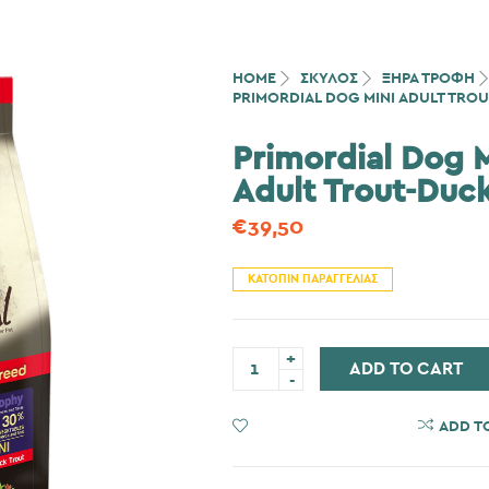
HOME
ΣΚΎΛΟΣ
ΞΗΡΑ ΤΡΟΦΗ
PRIMORDIAL DOG MINI ADULT TRO
Primordial Dog M
Adult Trout-Duc
€
39,50
ΚΑΤΌΠΙΝ ΠΑΡΑΓΓΕΛΊΑΣ
Primordial
ADD TO CART
Dog
Mini
Adult
Trout-
ADD TO WISHLIST
ADD T
Duck
6kg
ποσότητα