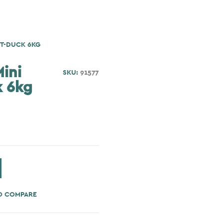
UT-DUCK 6KG
ini
SKU:
91577
k 6kg
O COMPARE