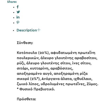
Share:
Description
Σύνθεση:
Κοτόπουλο (20%), αφυδατωμένη πρωτεΐνη
πουλερικών, άλευρο γλουτένης αραβοσίτου,
ρύζι, άλευρο γλουτένης σίτου, ίνες σίτου,
σιτάρι, κυτταρίνη, αραβόσιτος,
αποξηραμένο αυγό, αποξηραμένη ρίζα
σικορέ (2%*), Ανόργανα άλατα, ιχθυέλαιο,
ζωικό λίπος, υδρολυμένες πρωτεΐνες, Ζύμες.
* Φυσικό Πρεβιοτικό.
Πρόσθετα: