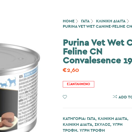
HOME
ΓΆΤΑ
ΚΛΙΝΙΚΗ ΔΙΑΙΤΑ
PURINA VET WET CANINE-FELINE 
Purina Vet Wet 
Feline CN
Convalesence 1
€
2,60
ΕΞΑΝΤΛΗΜΈΝΟ
ADD TO WISHLIST
ADD T
ΚΑΤΗΓΟΡΊΑ:
ΓΆΤΑ
,
ΚΛΙΝΙΚΗ ΔΙΑΙΤΑ
,
ΚΛΙΝΙΚΗ ΔΙΑΙΤΑ
,
ΣΚΎΛΟΣ
,
ΥΓΡΗ
ΤΡΟΦΗ
,
ΥΓΡΗ ΤΡΟΦΗ