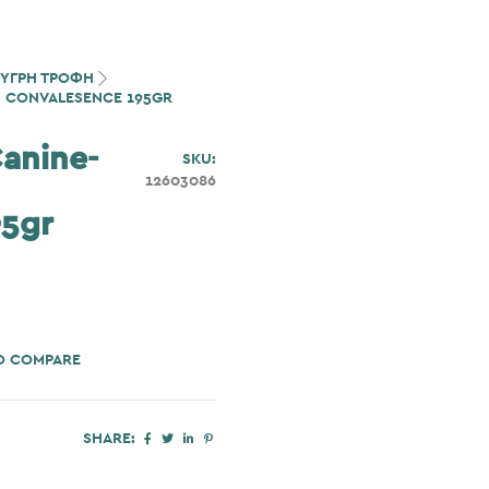
ΥΓΡΗ ΤΡΟΦΗ
CN CONVALESENCE 195GR
Canine-
SKU:
12603086
95gr
O COMPARE
SHARE: