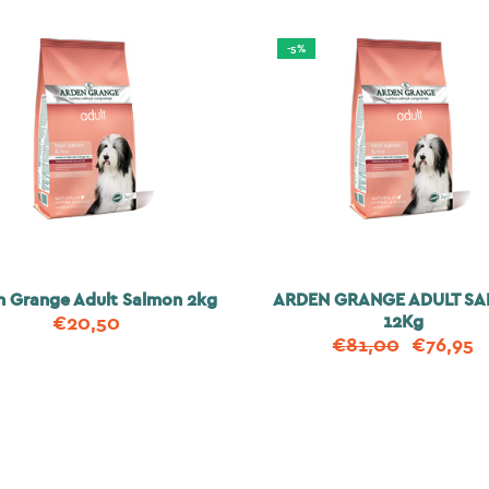
-5%
n Grange Adult Salmon 2kg
ARDEN GRANGE ADULT S
12Kg
€
20,50
€
81,00
€
76,95