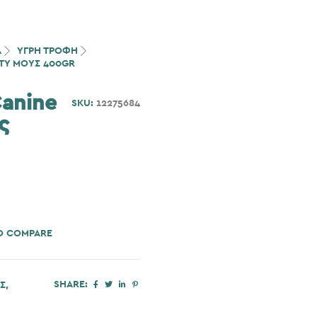
Α
ΥΓΡΗ ΤΡΟΦΗ
ITY ΜΟΎΣ 400GR
Canine
SKU:
12275684
ς
O COMPARE
SHARE:
Σ
,