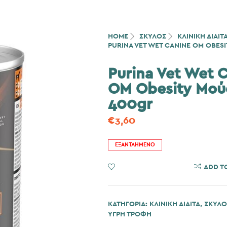
HOME
ΣΚΎΛΟΣ
ΚΛΙΝΙΚΗ ΔΙΑΙΤ
PURINA VET WET CANINE OM OBES
Purina Vet Wet 
OM Obesity Μού
400gr
€
3,60
ΕΞΑΝΤΛΗΜΈΝΟ
ADD TO WISHLIST
ADD T
ΚΑΤΗΓΟΡΊΑ:
ΚΛΙΝΙΚΗ ΔΙΑΙΤΑ
,
ΣΚΎΛΟ
ΥΓΡΗ ΤΡΟΦΗ