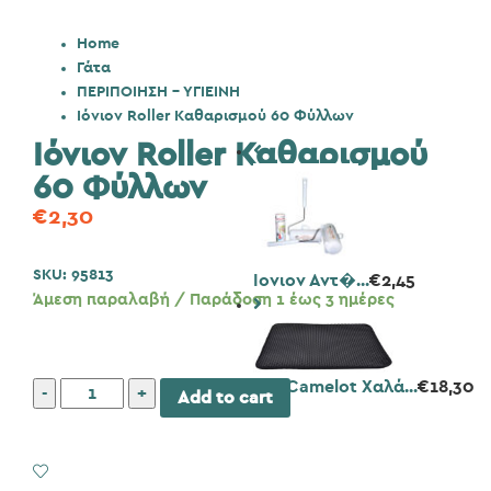
Home
Γάτα
ΠΕΡΙΠΟΙΗΣΗ - ΥΓΙΕΙΝΗ
Ιόνιον Roller Καθαρισμού 60 Φύλλων
Ιόνιον Roller Καθαρισμού
60 Φύλλων
€
2,30
SKU:
95813
Ιονιον Αντ�...
€
2,45
Άμεση παραλαβή / Παράδοση 1 έως 3 ημέρες
Pet Camelot Χαλά...
€
18,30
Ιόνιον
Add to cart
Roller
Καθαρισμού
60
Add to Wishlist
Φύλλων