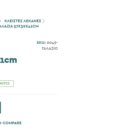
ΚΛΕΙΣΤΕΣ ΛΕΚΑΝΕΣ
ΑΛΆΖΙΑ 57X39X41CM
SKU:
6049-
ΓΑΛΑΖΙΟ
41cm
ΗΜΈΡΕΣ
O COMPARE