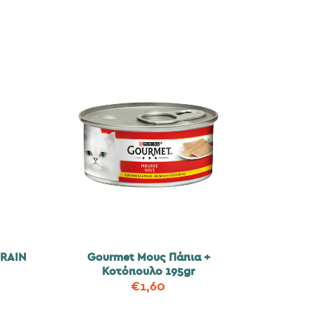
RAIN
Gourmet Μους Πάπια +
Κοτόπουλο 195gr
€
1,60