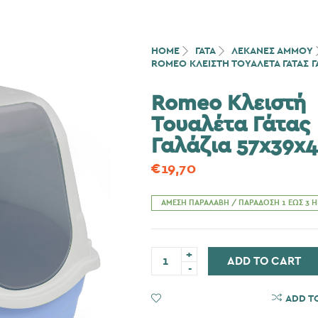
HOME
ΓΆΤΑ
ΛΕΚΑΝΕΣ ΑΜΜΟΥ
ROMEO ΚΛΕΙΣΤΉ ΤΟΥΑΛΈΤΑ ΓΆΤΑΣ Γ
Romeo Κλειστή
Τουαλέτα Γάτας
Γαλάζια 57x39x
€
19,70
ΆΜΕΣΗ ΠΑΡΑΛΑΒΉ / ΠΑΡΆΔΟΣΗ 1 ΈΩΣ 3 
Romeo
ADD TO CART
Κλειστή
Τουαλέτα
Γάτας
Γαλάζια
ADD TO WISHLIST
ADD T
57x39x41cm