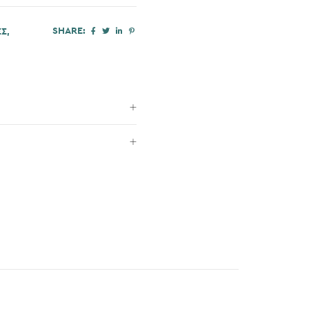
SHARE:
ΕΣ
,