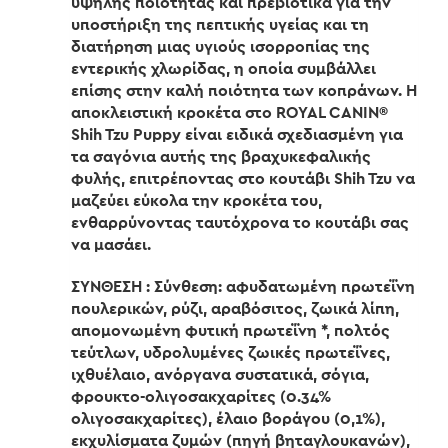
υψηλής ποιότητας και πρεβιοτικά για την
υποστήριξη της πεπτικής υγείας και τη
διατήρηση μιας υγιούς ισορροπίας της
εντερικής χλωρίδας, η οποία συμβάλλει
επίσης στην καλή ποιότητα των κοπράνων. Η
αποκλειστική κροκέτα στο ROYAL CANIN®
Shih Tzu Puppy είναι ειδικά σχεδιασμένη για
τα σαγόνια αυτής της βραχυκεφαλικής
φυλής, επιτρέποντας στο κουτάβι Shih Tzu να
μαζεύει εύκολα την κροκέτα του,
ενθαρρύνοντας ταυτόχρονα το κουτάβι σας
να μασάει.
ΣΥΝΘΕΣΗ : Σύνθεση: αφυδατωμένη πρωτεΐνη
πουλερικών, ρύζι, αραβόσιτος, ζωικά λίπη,
απομονωμένη φυτική πρωτεΐνη *, πολτός
τεύτλων, υδρολυμένες ζωικές πρωτεΐνες,
ιχθυέλαιο, ανόργανα συστατικά, σόγια,
φρουκτο-ολιγοσακχαρίτες (0.34%
ολιγοσακχαρίτες), έλαιο βοράγου (0,1%),
εκχυλίσματα ζυμών (πηγή βηταγλουκανών),