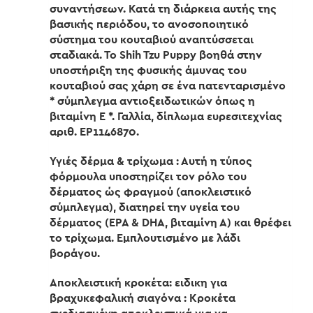
συναντήσεων. Κατά τη διάρκεια αυτής της
βασικής περιόδου, το ανοσοποιητικό
σύστημα του κουταβιού αναπτύσσεται
σταδιακά. Το Shih Tzu Puppy βοηθά στην
υποστήριξη της φυσικής άμυνας του
κουταβιού σας χάρη σε ένα πατενταρισμένο
* σύμπλεγμα αντιοξειδωτικών όπως η
βιταμίνη Ε *. Γαλλία, δίπλωμα ευρεσιτεχνίας
αριθ. ΕΡ1146870.
Υγιές δέρμα & τρίχωμα : Αυτή η τύπος
φόρμουλα υποστηρίζει τον ρόλο του
δέρματος ώς φραγμού (αποκλειστικό
σύμπλεγμα), διατηρεί την υγεία του
δέρματος (EPA & DHA, βιταμίνη Α) και θρέφει
το τρίχωμα. Εμπλουτισμένο με λάδι
βοράγου.
Αποκλειστική κροκέτα: ειδικη για
βραχυκεφαλική σιαγόνα : Κροκέτα