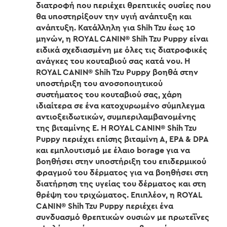
διατροφή που περιέχει θρεπτικές ουσίες που
θα υποστηρίξουν την υγιή ανάπτυξη και
ανάπτυξη. Κατάλληλη για Shih Tzu έως 10
μηνών, η ROYAL CANIN® Shih Tzu Puppy είναι
ειδικά σχεδιασμένη με όλες τις διατροφικές
ανάγκες του κουταβιού σας κατά νου. Η
ROYAL CANIN® Shih Tzu Puppy βοηθά στην
υποστήριξη του ανοσοποιητικού
συστήματος του κουταβιού σας, χάρη
ιδιαίτερα σε ένα κατοχυρωμένο σύμπλεγμα
αντιοξειδωτικών, συμπεριλαμβανομένης
της βιταμίνης E. Η ROYAL CANIN® Shih Tzu
Puppy περιέχει επίσης βιταμίνη Α, EPA & DPA
και εμπλουτισμό με έλαιο borage για να
βοηθήσει στην υποστήριξη του επιδερμικού
φραγμού του δέρματος για να βοηθήσει στη
διατήρηση της υγείας του δέρματος και στη
θρέψη του τριχώματος. Επιπλέον, η ROYAL
CANIN® Shih Tzu Puppy περιέχει ένα
συνδυασμό θρεπτικών ουσιών με πρωτεΐνες