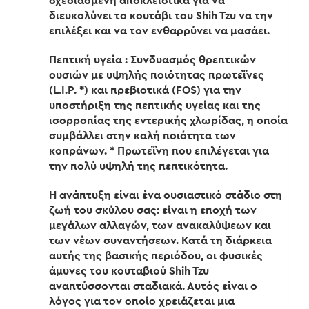
σχεδιασμένη αποκλειστικά για να
διευκολύνει το κουτάβι του Shih Tzu να την
επιλέξει και να τον ενθαρρύνει να μασάει.
Πεπτική υγεία : Συνδυασμός θρεπτικών
ουσιών με υψηλής ποιότητας πρωτεΐνες
(L.I.P. *) και πρεβιοτικά (FOS) για την
υποστήριξη της πεπτικής υγείας και της
ισορροπίας της εντερικής χλωρίδας, η οποία
συμβάλλει στην καλή ποιότητα των
κοπράνων. * Πρωτεΐνη που επιλέγεται για
την πολύ υψηλή της πεπτικότητα.
Η ανάπτυξη είναι ένα ουσιαστικό στάδιο στη
ζωή του σκύλου σας: είναι η εποχή των
μεγάλων αλλαγών, των ανακαλύψεων και
των νέων συναντήσεων. Κατά τη διάρκεια
αυτής της βασικής περιόδου, οι φυσικές
άμυνες του κουταβιού Shih Tzu
αναπτύσσονται σταδιακά. Αυτός είναι ο
λόγος για τον οποίο χρειάζεται μια