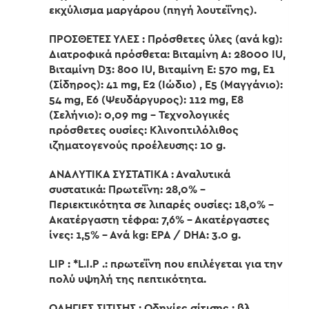
εκχύλισμα μαργάρου (πηγή λουτεΐνης).
ΠΡΟΣΘΕΤΕΣ ΥΛΕΣ : Πρόσθετες ύλες (ανά kg):
Διατροφικά πρόσθετα: Βιταμίνη Α: 28000 IU,
Βιταμίνη D3: 800 IU, Βιταμίνη Ε: 570 mg, Ε1
(Σίδηρος): 41 mg, Ε2 (Ιώδιο) , E5 (Μαγγάνιο):
54 mg, Ε6 (Ψευδάργυρος): 112 mg, E8
(Σελήνιο): 0,09 mg – Τεχνολογικές
πρόσθετες ουσίες: Κλινοπτιλόλιθος
ιζηματογενούς προέλευσης: 10 g.
ΑΝΑΛΥΤΙΚΑ ΣΥΣΤΑΤΙΚΑ : Αναλυτικά
συστατικά: Πρωτεΐνη: 28,0% –
Περιεκτικότητα σε λιπαρές ουσίες: 18,0% –
Ακατέργαστη τέφρα: 7,6% – Ακατέργαστες
ίνες: 1,5% – Ανά kg: EPA / DHA: 3.0 g.
LIP : *L.I.P .: πρωτεΐνη που επιλέγεται για την
πολύ υψηλή της πεπτικότητα.
ΟΔΗΓΙΕΣ ΣΙΤΙΣΗΣ : Οδηγίες σίτισης : βλ.