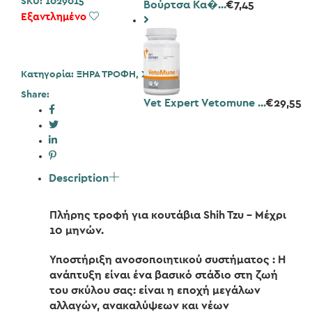
SKU:
1029015
Βούρτσα Κα�...
€
7,45
Εξαντλημένο
Add to Wishlist
Κατηγορία:
ΞΗΡΑ ΤΡΟΦΗ
,
Σκύλος
Share:
Vet Expert Vetomune ...
€
29,55
Description
Πλήρης τροφή για κουτάβια Shih Tzu – Μέχρι
10 μηνών.
Υποστήριξη ανοσοποιητικού συστήματος : Η
ανάπτυξη είναι ένα βασικό στάδιο στη ζωή
του σκύλου σας: είναι η εποχή μεγάλων
αλλαγών, ανακαλύψεων και νέων