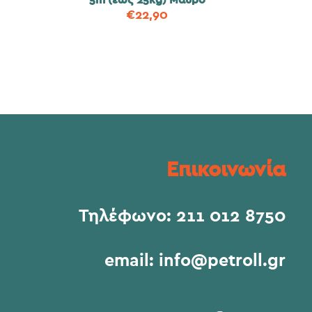
5m (έως 25kg) Μαύρο
€
22,90
Επικοινωνία
Τηλέφωνο:
211 012 8750
email:
info@petroll.gr