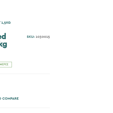
 1,5KG
ed
SKU:
1030015
kg
ΗΜΈΡΕΣ
O COMPARE