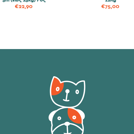
5m (έως 25kg) Ρόζ
12Kg
€
22,90
€
75,00