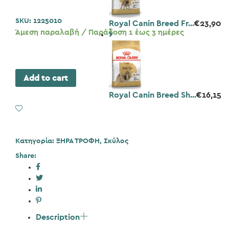
SKU:
1225010
Royal Canin Breed Fr...
€
23,90
Άμεση παραλαβή / Παράδοση 1 έως 3 ημέρες
Add to cart
Royal Canin Breed Sh...
€
16,15
Add to Wishlist
Κατηγορία:
ΞΗΡΑ ΤΡΟΦΗ
,
Σκύλος
Share:
Description