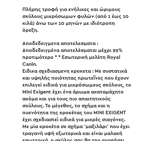
Πλήρης τροφή για ενήλικες και ώριμους
σκύλους μικρόσωμων φυλών (από 1 έως 10
κιλά) άνω των 10 μηνών με ιδιότροπη
όρεξη.
Αποδεδειγμενα αποτελεσματα :
Αποδεδειγμένα αποτελέσματα: μέχρι 99%
προτιμότερο * * Εσωτερική μελέτη Royal
Canin.
Ειδικα σχεδιασμενη κροκετα : Με συστατικά
και υψηλής ποιότητας πρωτεΐνες που έχουν
επιλεγεί ειδικά για μικρόσωμους σκύλους, το
Mini Exigent έχει ένα άρωμα ακαταμάχητο
ακόμα και για τους πιο απαιτητικούς
σκύλους. Το μέγεθος, το σχήμα και η
πυκνότητα της κροκέτας του MINI EXIGENT
έχει σχεδιαστεί ειδικά για μικρές σιαγόνες.
Με μία κροκέτα σε σχήμα ‘μαξιλάρι’ που έχει
τραγανή υφή εξωτερικά και είναι μαλακή
εσωτερικά, ο σκύλος σας θα την αγαπήσει.