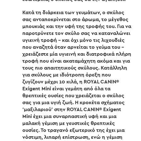
Κατά τη διάρκεια των γευμάτων, ο σκύλος
σας ανταποκρίνεται στο άρωμα, το μέγεθος
μπουκιάς και την υφή της τροφής του. Για να
παροτρύνετε τον σκύλο σας να καταναλώνει
υγιεινή τροφή – και όχι μόνο τις λιχουδιές
που αναζητά όταν αρνείται το γεύμα του –
χρειάζεστε μία υγιεινή και διατροφικά πλήρη
τροφή που είναι ακαταμάχητη ακόμα και για
τους πιο απαιτητικούς σκύλους. Κατάλληλη
για σκύλους με ιδιότροπη όρεξη που
ζυγίζουν μέχρι 10 κιλά, η ROYAL CANIN®
Exigent Mini είναι γεμάτη από όλα τα
θρεπτικές ουσίες που χρειάζεται ο σκύλος
σας για μια υγιή ζωή. Η κροκέτα σχήματος
‘μαξιλαριού’ στην ROYAL CANIN® Exigent
Mini έχει μια συναρπαστική υφή και μια
μαλακή γέμιση με γευστικές θρεπτικές
ουσίες. Το τραγανό εξωτερικό της έχει μια
νόστιμη, λιπαρή επίστρωση, ενώ η γέμιση