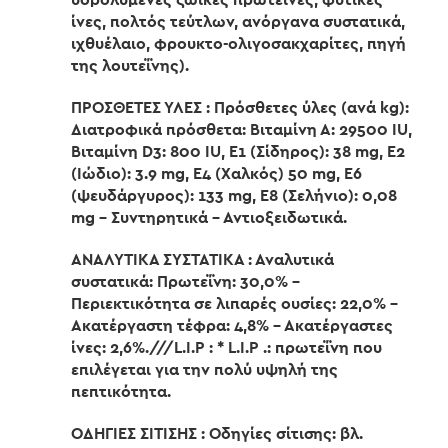
υδρολυμένες ζωικές πρωτεΐνες, φυτικές
ίνες, πολτός τεύτλων, ανόργανα συστατικά,
ιχθυέλαιο, φρουκτο-ολιγοσακχαρίτες, πηγή
της λουτεΐνης).
ΠΡΟΣΘΕΤΕΣ ΥΛΕΣ : Πρόσθετες ύλες (ανά kg):
Διατροφικά πρόσθετα: Βιταμίνη Α: 29500 IU,
Βιταμίνη D3: 800 IU, Ε1 (Σίδηρος): 38 mg, Ε2
(Ιώδιο): 3.9 mg, Ε4 (Χαλκός) 50 mg, Ε6
(ψευδάργυρος): 133 mg, Ε8 (Σελήνιο): 0,08
mg – Συντηρητικά – Αντιοξειδωτικά.
ΑΝΑΛΥΤΙΚΑ ΣΥΣΤΑΤΙΚΑ : Αναλυτικά
συστατικά: Πρωτεΐνη: 30,0% –
Περιεκτικότητα σε λιπαρές ουσίες: 22,0% –
Ακατέργαστη τέφρα: 4,8% – Ακατέργαστες
ίνες: 2,6%.///L.I.P : * L.I.P .: πρωτεΐνη που
επιλέγεται για την πολύ υψηλή της
πεπτικότητα.
ΟΔΗΓΙΕΣ ΣΙΤΙΣΗΣ : Οδηγίες σίτισης: βλ.