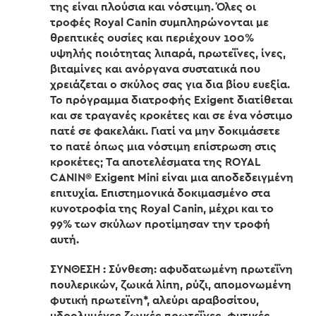
της είναι πλούσια και νόστιμη. Όλες οι
τροφές Royal Canin συμπληρώνονται με
θρεπτικές ουσίες και περιέχουν 100%
υψηλής ποιότητας λιπαρά, πρωτεΐνες, ίνες,
βιταμίνες και ανόργανα συστατικά που
χρειάζεται ο σκύλος σας για δια βίου ευεξία.
Το πρόγραμμα διατροφής Exigent διατίθεται
και σε τραγανές κροκέτες και σε ένα νόστιμο
πατέ σε φακελάκι. Γιατί να μην δοκιμάσετε
το πατέ όπως μια νόστιμη επίστρωση στις
κροκέτες; Tα αποτελέσματα της ROYAL
CANIN® Exigent Mini είναι μια αποδεδειγμένη
επιτυχία. Επιστημονικά δοκιμασμένο στα
κυνοτροφία της Royal Canin, μέχρι και το
99% των σκύλων προτίμησαν την τροφή
αυτή.
ΣΥΝΘΕΣΗ : Σύνθεση: αφυδατωμένη πρωτεΐνη
πουλερικών, ζωικά λίπη, ρύζι, απομονωμένη
φυτική πρωτεϊνη*, αλεύρι αραβοσίτου,