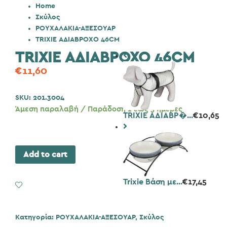
Home
Σκύλος
ΡΟΥΧΑΛΑΚΙΑ-ΑΞΕΣΟΥΑΡ
TRIXIE ΑΔΙΑΒΡΟΧΟ 46CM
TRIXIE ΑΔΙΑΒΡΟΧΟ 46CM
€
11,60
SKU:
201.3004
Άμεση παραλαβή / Παράδοση 1 έως 3 ημέρες
TRIXIE ΑΔΙΑΒΡ�...
€
10,65
Add to cart
Trixie Βάση με...
€
17,45
Add to Wishlist
Κατηγορία:
ΡΟΥΧΑΛΑΚΙΑ-ΑΞΕΣΟΥΑΡ
,
Σκύλος