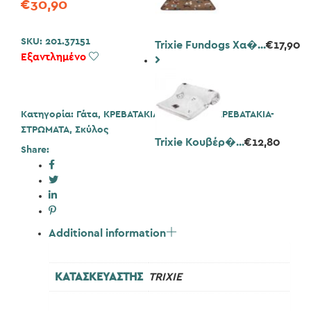
€
30,90
SKU:
201.37151
Trixie Fundogs Χα�...
€
17,90
Εξαντλημένο
Add to Wishlist
Κατηγορία:
Γάτα
,
ΚΡΕΒΑΤΑΚΙΑ - ΚΑΛΑΘΙΑ
,
ΚΡΕΒΑΤΑΚΙΑ-
ΣΤΡΩΜΑΤΑ
,
Σκύλος
Trixie Κουβέρ�...
€
12,80
Share:
Additional information
ΚΑΤΑΣΚΕΥΑΣΤΗΣ
TRIXIE