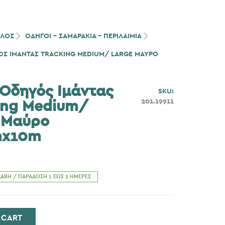
ΎΛΟΣ
ΟΔΗΓΟΙ - ΣΑΜΑΡΑΚΙΑ - ΠΕΡΙΛΑΙΜΙΑ
ΓΌΣ ΙΜΆΝΤΑΣ TRACKING MEDIUM/ LARGE ΜΑΎΡΟ
e Οδηγός Ιμάντας
SKU:
201.19911
ing Medium/
 Μαύρο
x10m
ΑΒΉ / ΠΑΡΆΔΟΣΗ 1 ΈΩΣ 3 ΗΜΈΡΕΣ
 CART