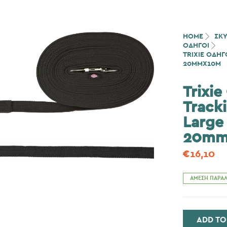
HOME
ΣΚ
ΟΔΗΓΟΙ
TRIXIE ΟΔΗ
20MMX10M
Trixi
Track
Large
20mm
€
16,10
ΆΜΕΣΗ ΠΑΡΑΛ
ADD TO