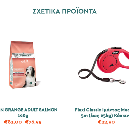
ΣΧΕΤΙΚΆ ΠΡΟΪΌΝΤΑ
N GRANGE ADULT SALMON
Flexi Classic Ιμάντας Me
12Kg
5m (έως 25kg) Κόκκι
€
81,00
€
76,95
€
22,90