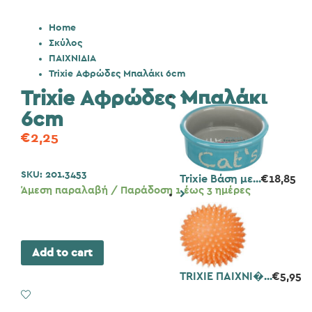
Home
Σκύλος
ΠΑΙΧΝΙΔΙΑ
Trixie Αφρώδες Μπαλάκι 6cm
Trixie Αφρώδες Μπαλάκι
6cm
€
2,25
SKU:
201.3453
Trixie Βάση με...
€
18,85
Άμεση παραλαβή / Παράδοση 1 έως 3 ημέρες
Add to cart
TRIXIE ΠΑΙΧΝΙ�...
€
5,95
Add to Wishlist